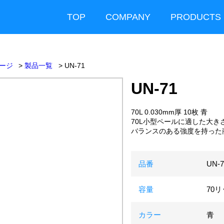
TOP
COMPANY
PRODUCTS
ージ
製品一覧
UN-71
UN-71
70L 0.030mm厚 10枚 青
70L小型ペールに適した大き
バランスのある強度を持った
品番
UN-7
容量
70
カラー
青