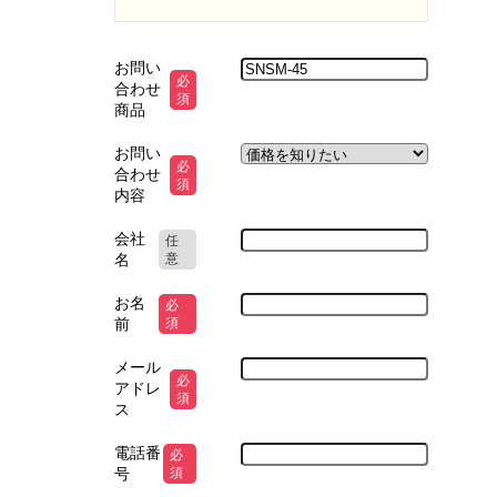
お問い
必
合わせ
須
商品
お問い
必
合わせ
須
内容
会社
任
名
意
お名
必
前
須
メール
必
アドレ
須
ス
電話番
必
号
須