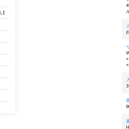
ん】
×
×