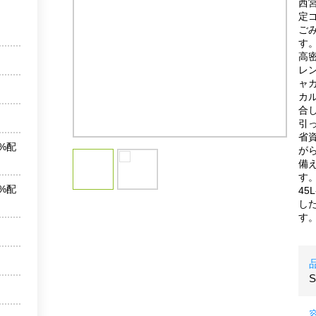
西
定
ご
す
高
レ
ャ
カ
合
引
省
%配
が
備
す
%配
45
し
す
S