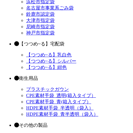
浜松市指定袋
名古屋市事業系ごみ袋
鈴鹿市認定袋
大津市指定袋
尼崎市指定袋
神戸市指定袋
【つつめ~る】宅配袋
【つつめ~る】乳白色
【つつめ~る】シルバー
【つつめ~る】紺色
衛生用品
プラスチックガウン
CPE素材手袋_透明(箱入タイプ）
CPE素材手袋_青(箱入タイプ）
HDPE素材手袋_半透明（袋入）
HDPE素材手袋_青半透明（袋入）
その他の製品