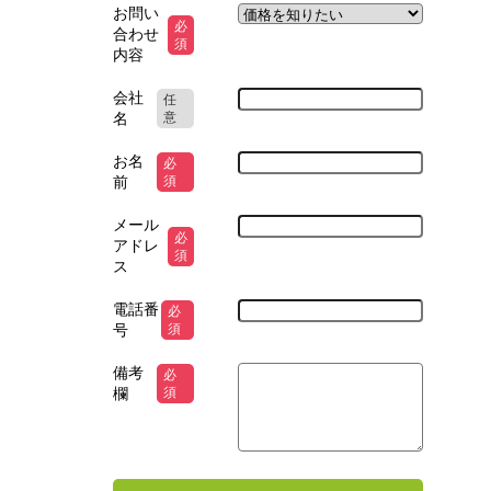
お問い
必
合わせ
須
内容
会社
任
名
意
お名
必
前
須
メール
必
アドレ
須
ス
電話番
必
号
須
備考
必
欄
須