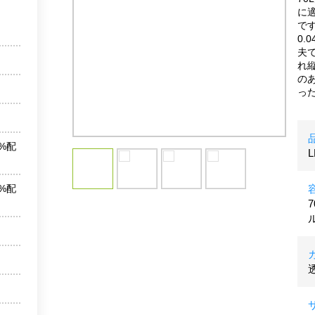
に
で
0.
夫
れ
の
っ
%配
L
%配