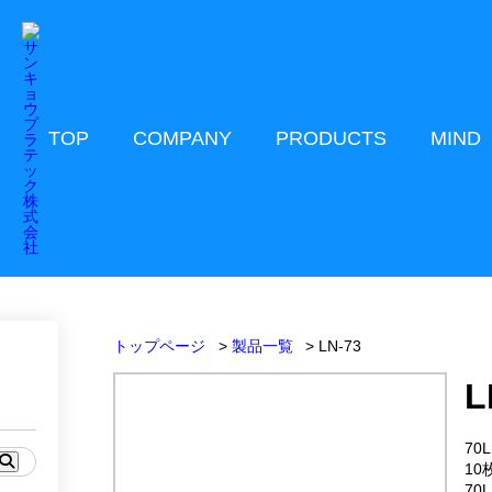
TOP
COMPANY
PRODUCTS
MIND
トップページ
製品一覧
LN-73
L
70
10
70