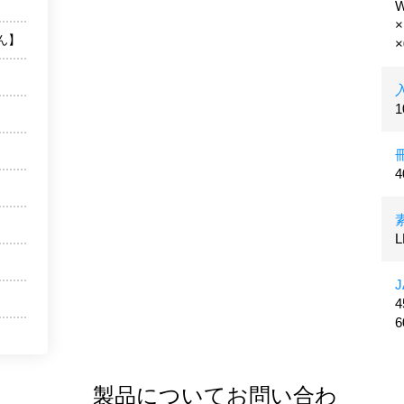
×
ん】
×
L
4
6
製品についてお問い合わ