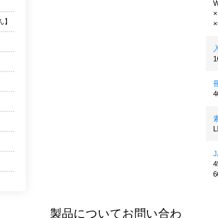
×
ん】
×
L
4
6
製品についてお問い合わ