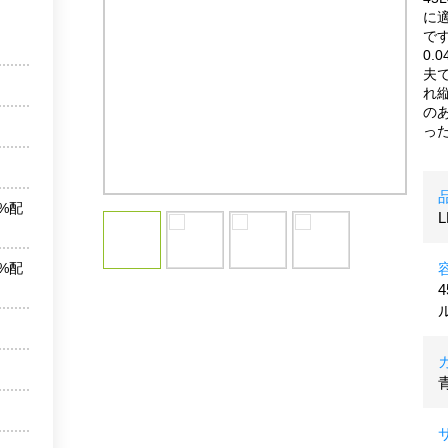
に
で
0.
夫
れ
の
っ
%配
L
%配