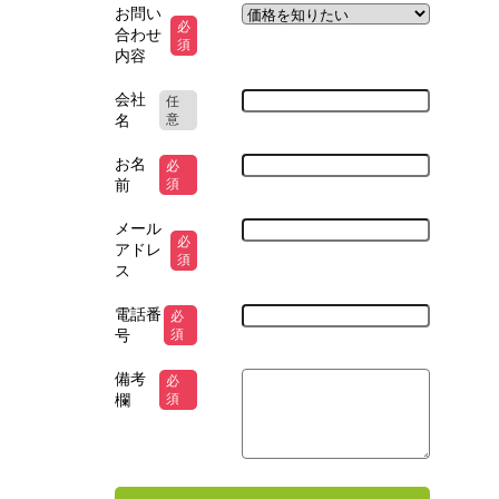
お問い
必
合わせ
須
内容
会社
任
名
意
お名
必
前
須
メール
必
アドレ
須
ス
電話番
必
号
須
備考
必
欄
須