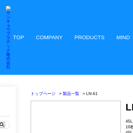
TOP
COMPANY
PRODUCTS
MIND
トップページ
製品一覧
LN-61
L
45
10
45