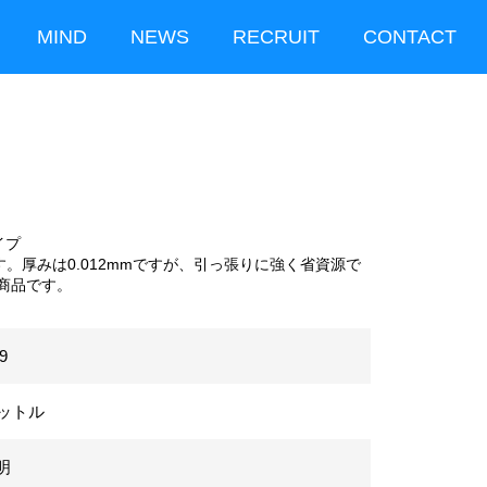
MIND
NEWS
RECRUIT
CONTACT
イプ
す。厚みは0.012mmですが、引っ張りに強く省資源で
商品です。
9
リットル
明