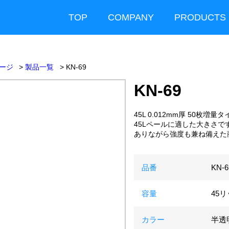
TOP
COMPANY
PRODUCTS
ージ
製品一覧
KN-69
KN-69
45L 0.012mm厚 50枚増量タ
45Lペールに適した大きさで
ありながら強度も兼ね備えた
品番
KN-6
容量
45
カラー
半透