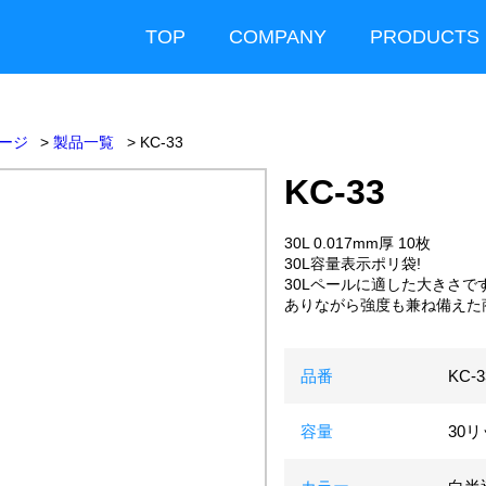
TOP
COMPANY
PRODUCTS
ージ
製品一覧
KC-33
KC-33
30L 0.017mm厚 10枚
30L容量表示ポリ袋!
30Lペールに適した大きさで
ありながら強度も兼ね備えた
品番
KC-3
容量
30