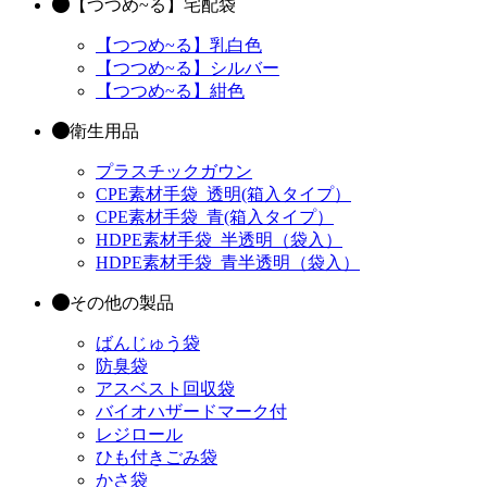
【つつめ~る】宅配袋
【つつめ~る】乳白色
【つつめ~る】シルバー
【つつめ~る】紺色
衛生用品
プラスチックガウン
CPE素材手袋_透明(箱入タイプ）
CPE素材手袋_青(箱入タイプ）
HDPE素材手袋_半透明（袋入）
HDPE素材手袋_青半透明（袋入）
その他の製品
ばんじゅう袋
防臭袋
アスベスト回収袋
バイオハザードマーク付
レジロール
ひも付きごみ袋
かさ袋