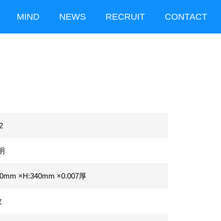
MIND
NEWS
RECRUIT
CONTACT
2
明
30mm ×H:340mm
×0.007厚
枚