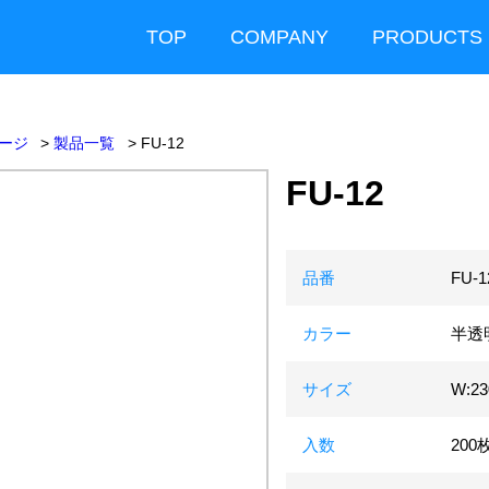
TOP
COMPANY
PRODUCTS
ージ
製品一覧
FU-12
FU-12
品番
FU-1
カラー
半透
サイズ
W:2
入数
200