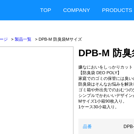
TOP
COMPANY
PRODUCTS
ージ
製品一覧
DPB-M 防臭袋Mサイズ
DPB-M 防
嫌なにおいをしっかりカット
【防臭袋 DEO POLY】
家庭でのゴミの保管には臭い
防臭袋はそんなお悩みを解決
ゴミ箱や外出先でのおむつの
シンプルでかわいいデザイン
Mサイズ1小箱90枚入り。
1ケース30小箱入り。
品番
DPB