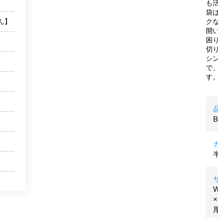
も
袋
ん】
ク
開
困
切
シ
で
す
B
W