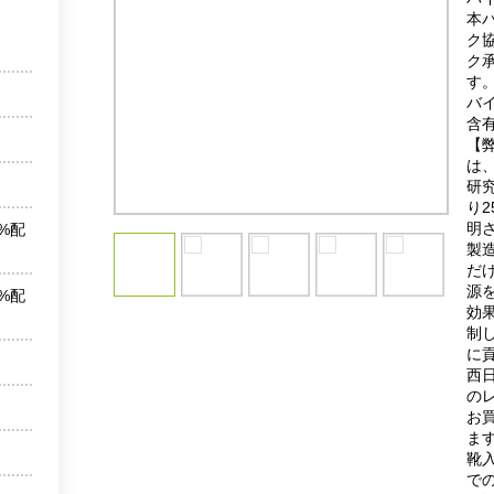
本
ク
ク
す
バ
含
【
は
研
り
明
%配
製
だ
源
%配
効果
制
に
西日
の
お
ま
靴
で