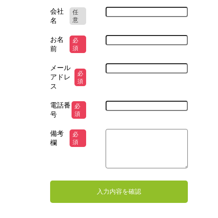
会社
任
名
意
お名
必
前
須
メール
必
アドレ
須
ス
電話番
必
号
須
備考
必
欄
須