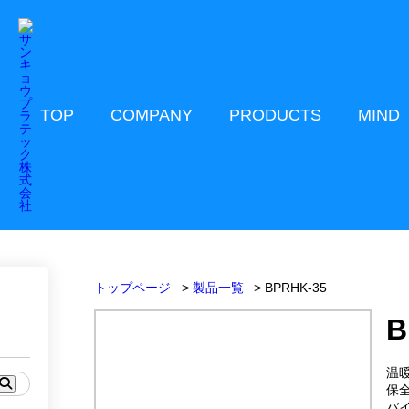
TOP
COMPANY
PRODUCTS
MIND
トップページ
製品一覧
BPRHK-35
B
温
保
バ