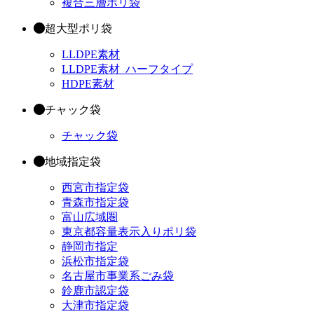
複合三層ポリ袋
超大型ポリ袋
LLDPE素材
LLDPE素材_ハーフタイプ
HDPE素材
チャック袋
チャック袋
地域指定袋
西宮市指定袋
青森市指定袋
富山広域圏
東京都容量表示入りポリ袋
静岡市指定
浜松市指定袋
名古屋市事業系ごみ袋
鈴鹿市認定袋
大津市指定袋