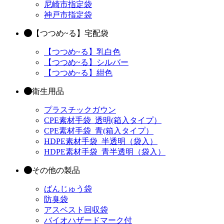
尼崎市指定袋
神戸市指定袋
【つつめ~る】宅配袋
【つつめ~る】乳白色
【つつめ~る】シルバー
【つつめ~る】紺色
衛生用品
プラスチックガウン
CPE素材手袋_透明(箱入タイプ）
CPE素材手袋_青(箱入タイプ）
HDPE素材手袋_半透明（袋入）
HDPE素材手袋_青半透明（袋入）
その他の製品
ばんじゅう袋
防臭袋
アスベスト回収袋
バイオハザードマーク付