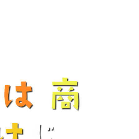
は
商
け
じ