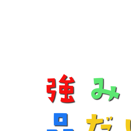
強
み
品
だ