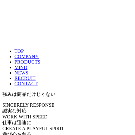
TOP
COMPANY
PRODUCTS
MIND
NEWS
RECRUIT
CONTACT
強
み
は
商
品
だ
け
じ
ゃ
な
い
SINCERELY RESPONSE
誠実な対応
WORK WITH SPEED
仕事は迅速に
CREATE A PLAYFUL SPIRIT
遊び心を創る